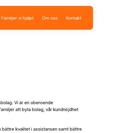
Familjer vi hjälpt
Om oss
Kontakt
sbolag
istans
sbolag. Vi är en oberoende
familjer att byta bolag, vår kundnöjdhet
n bättre kvalitet i assistansen samt bättre