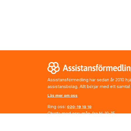
Footer
Assistansförmedling har sedan år 2010 hjälp
assistansbolag. Allt börjar med ett samtal
Läs mer om oss
Ring oss:
020-19 10 10
Chatta med oss: mån-fre kl. 10-15