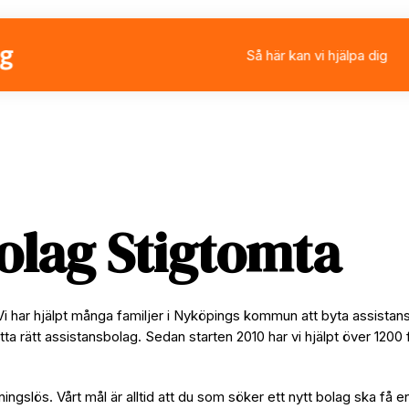
Så här kan vi hjälpa dig
Välja eller byta assistan
Ansöka om personlig ass
Rådgivning
Stärkt assistans
olag Stigtomta
Vi har hjälpt många familjer i Nyköpings kommun att byta assistan
tta rätt assistansbolag. Sedan starten 2010 har vi hjälpt över 1200 
ningslös. Vårt mål är alltid att du som söker ett nytt bolag ska få e