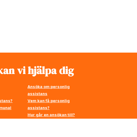
an vi hjälpa dig
Ansöka om personlig
assistans
stans?
Vem kan få personlig
mmunal
assistans?
Hur går en ansökan till?
å
en