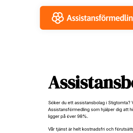
Skip
Skip
Skip
to
to
to
primary
main
footer
navigation
content
Assistansb
Söker du ett assistansbolag i Stigtomta? 
Assistansförmedling som hjälper dig att hi
ligger på över 98%.
Vår tjänst är helt kostnadsfri och förutsätt