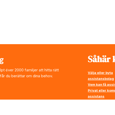
Såhär k
t över 2000 familjer att hitta rätt
Välja eller byta
 får du berättar om dina behov.
assistansbolag
Vem kan få assi
Privat eller ko
assistans
Vi ställer krav p
assistansbolag