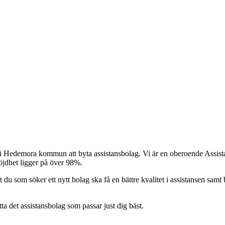
r i Hedemora kommun att byta assistansbolag. Vi är en oberoende Assistan
nöjdhet ligger på över 98%.
t du som söker ett nytt bolag ska få en bättre kvalitet i assistansen samt b
itta det assistansbolag som passar just dig bäst.