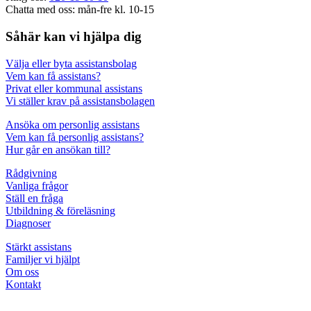
Chatta med oss: mån-fre kl. 10-15
Såhär kan vi hjälpa dig
Välja eller byta assistansbolag
Vem kan få assistans?
Privat eller kommunal assistans
Vi ställer krav på assistansbolagen
Ansöka om personlig assistans
Vem kan få personlig assistans?
Hur går en ansökan till?
Rådgivning
Vanliga frågor
Ställ en fråga
Utbildning & föreläsning
Diagnoser
Stärkt assistans
Familjer vi hjälpt
Om oss
Kontakt