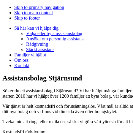
Skip to primary navigation
Skip to main content
Skip to footer
Så här kan vi hjälpa dig
Välja eller byta assistansbolag
Ansöka om personlig assistans
Rådgivning
Stärkt assistans
Familjer vi hjälpt
Om oss
Kontakt
Assistansbolag Stjärnsund
Söker du ett assistansbolag i Stjärnsund? Vi har hjälpt många familje
starten 2010 har vi hjälpt över 1200 familjer att byta bolag, vår kund
Vår tjänst är helt kostnadsfri och förutsättningslös. Vårt mål är alltid at
ditt nya bolag och vi finns vid din sida även efter bolagsbytet.
Tveka inte att ringa eller maila oss så ska vi göra vårt yttersta för att h
Kostnadsfri rådgivning