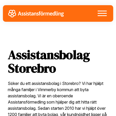
Skip
Skip
Skip
to
to
to
primary
main
footer
navigation
content
Assistansbolag
Storebro
Söker du ett assistansbolag i Storebro? Vi har hjälpt
många familjer i Vimmerby kommun att byta
assistansbolag. Vi är en oberoende
Assistansförmedling som hjälper dig att hitta rätt
assistansbolag. Sedan starten 2010 har vi hjälpt över
1200 familjer att byta bolag, vår kundnöjdhet ligger på