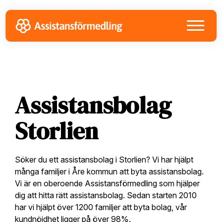
Skip
Skip
Skip
to
to
to
primary
main
footer
navigation
content
Assistansbolag
Storlien
Söker du ett assistansbolag i Storlien? Vi har hjälpt
många familjer i Åre kommun att byta assistansbolag.
Vi är en oberoende Assistansförmedling som hjälper
dig att hitta rätt assistansbolag. Sedan starten 2010
har vi hjälpt över 1200 familjer att byta bolag, vår
kundnöjdhet ligger på över 98%.