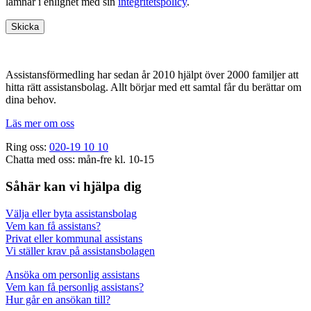
lämnar i enlighet med sin
integritetspolicy
.
Footer
Assistansförmedling har sedan år 2010 hjälpt över 2000 familjer att
hitta rätt assistansbolag. Allt börjar med ett samtal får du berättar om
dina behov.
Läs mer om oss
Ring oss:
020-19 10 10
Chatta med oss: mån-fre kl. 10-15
Såhär kan vi hjälpa dig
Välja eller byta assistansbolag
Vem kan få assistans?
Privat eller kommunal assistans
Vi ställer krav på assistansbolagen
Ansöka om personlig assistans
Vem kan få personlig assistans?
Hur går en ansökan till?