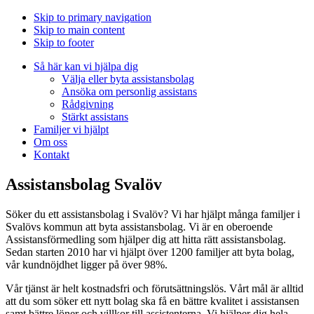
Skip to primary navigation
Skip to main content
Skip to footer
Så här kan vi hjälpa dig
Välja eller byta assistansbolag
Ansöka om personlig assistans
Rådgivning
Stärkt assistans
Familjer vi hjälpt
Om oss
Kontakt
Assistansbolag Svalöv
Söker du ett assistansbolag i Svalöv? Vi har hjälpt många familjer i
Svalövs kommun att byta assistansbolag. Vi är en oberoende
Assistansförmedling som hjälper dig att hitta rätt assistansbolag.
Sedan starten 2010 har vi hjälpt över 1200 familjer att byta bolag,
vår kundnöjdhet ligger på över 98%.
Vår tjänst är helt kostnadsfri och förutsättningslös. Vårt mål är alltid
att du som söker ett nytt bolag ska få en bättre kvalitet i assistansen
samt bättre löner och villkor till assistenterna. Vi hjälper dig hela