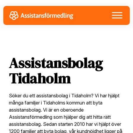
Skip
Skip
Skip
to
to
to
primary
main
footer
navigation
content
Assistansbolag
Tidaholm
Söker du ett assistansbolag i Tidaholm? Vi har hjälpt
många familjer i Tidaholms kommun att byta
assistansbolag. Vi är en oberoende
Assistansförmedling som hjälper dig att hitta rätt
assistansbolag. Sedan starten 2010 har vi hjälpt över
1200 familjer att byta bolag, vår kundnöjdhet ligger på