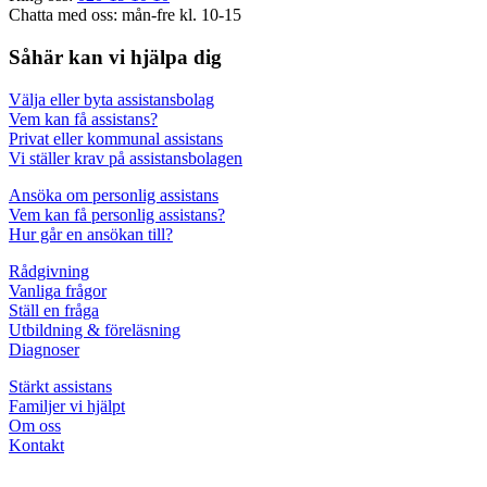
Chatta med oss: mån-fre kl. 10-15
Såhär kan vi hjälpa dig
Välja eller byta assistansbolag
Vem kan få assistans?
Privat eller kommunal assistans
Vi ställer krav på assistansbolagen
Ansöka om personlig assistans
Vem kan få personlig assistans?
Hur går en ansökan till?
Rådgivning
Vanliga frågor
Ställ en fråga
Utbildning & föreläsning
Diagnoser
Stärkt assistans
Familjer vi hjälpt
Om oss
Kontakt