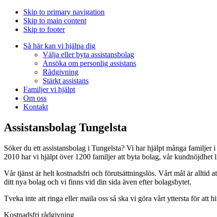
Skip to primary navigation
Skip to main content
Skip to footer
Så här kan vi hjälpa dig
Välja eller byta assistansbolag
Ansöka om personlig assistans
Rådgivning
Stärkt assistans
Familjer vi hjälpt
Om oss
Kontakt
Assistansbolag Tungelsta
Söker du ett assistansbolag i Tungelsta? Vi har hjälpt många familjer 
2010 har vi hjälpt över 1200 familjer att byta bolag, vår kundnöjdhet 
Vår tjänst är helt kostnadsfri och förutsättningslös. Vårt mål är alltid at
ditt nya bolag och vi finns vid din sida även efter bolagsbytet.
Tveka inte att ringa eller maila oss så ska vi göra vårt yttersta för att h
Kostnadsfri rådgivning