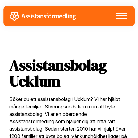
Skip
Skip
Skip
to
to
to
primary
main
footer
navigation
content
Assistansbolag
Ucklum
Söker du ett assistansbolag i Ucklum? Vi har hjälpt
många familjer i Stenungsunds kommun att byta
assistansbolag. Vi är en oberoende
Assistansförmedling som hjälper dig att hitta rätt
assistansbolag. Sedan starten 2010 har vi hjälpt över
1200 familjer att byta bolag, vår kundnöjdhet ligger på