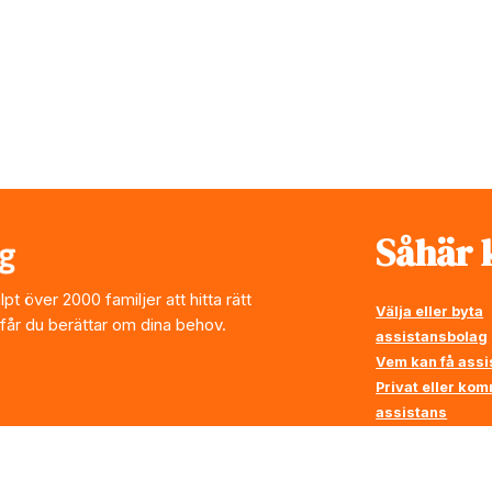
Såhär k
t över 2000 familjer att hitta rätt
Välja eller byta
 får du berättar om dina behov.
assistansbolag
Vem kan få assi
Privat eller ko
assistans
Vi ställer krav p
assistansbolag