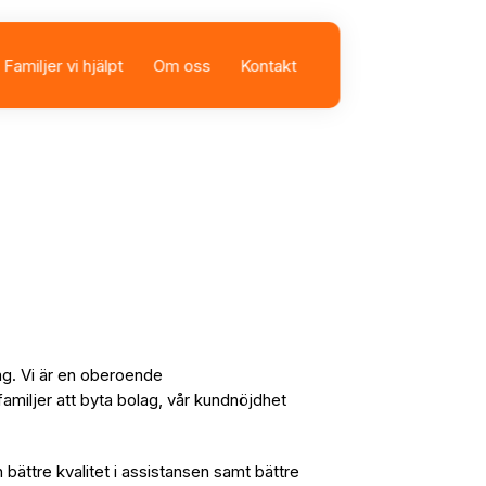
Familjer vi hjälpt
Om oss
Kontakt
sbolag
istans
ag. Vi är en oberoende
familjer att byta bolag, vår kundnöjdhet
n bättre kvalitet i assistansen samt bättre