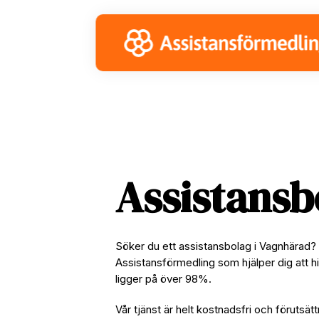
Skip
Skip
Skip
to
to
to
primary
main
footer
navigation
content
Assistans
Söker du ett assistansbolag i Vagnhärad? 
Assistansförmedling som hjälper dig att hi
ligger på över 98%.
Vår tjänst är helt kostnadsfri och förutsätt