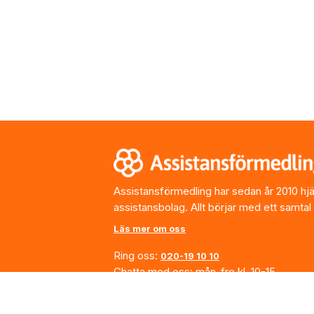
Footer
Assistansförmedling har sedan år 2010 hjälp
assistansbolag. Allt börjar med ett samtal
Läs mer om oss
Ring oss:
020-19 10 10
Chatta med oss: mån-fre kl. 10-15