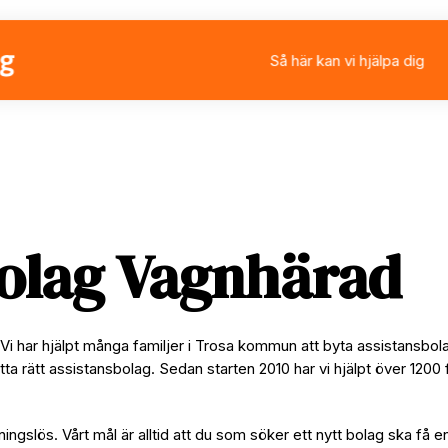
Så här kan vi hjälpa dig
Välja eller byta assistan
Ansöka om personlig ass
Rådgivning
Stärkt assistans
bolag Vagnhärad
Vi har hjälpt många familjer i Trosa kommun att byta assistansbol
tta rätt assistansbolag. Sedan starten 2010 har vi hjälpt över 1200 
ningslös. Vårt mål är alltid att du som söker ett nytt bolag ska få e