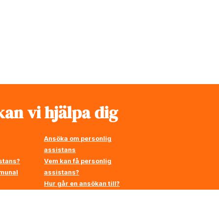
an vi hjälpa dig
Ansöka om personlig
assistans
stans?
Vem kan få personlig
mmunal
assistans?
Hur går en ansökan till?
å
en