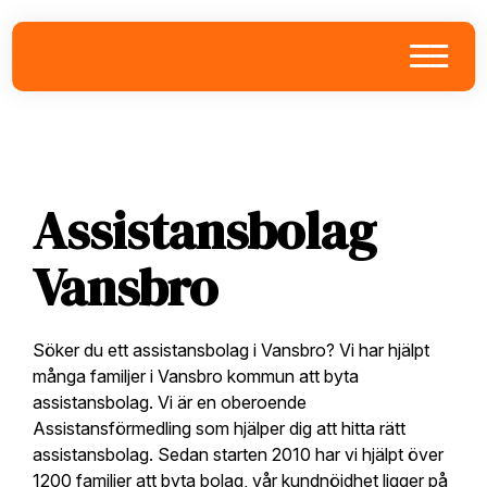
Skip
Skip
Skip
to
to
to
primary
main
footer
navigation
content
Assistansbolag
Vansbro
Söker du ett assistansbolag i Vansbro? Vi har hjälpt
många familjer i Vansbro kommun att byta
assistansbolag. Vi är en oberoende
Assistansförmedling som hjälper dig att hitta rätt
assistansbolag. Sedan starten 2010 har vi hjälpt över
1200 familjer att byta bolag, vår kundnöjdhet ligger på