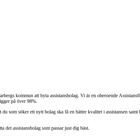
Varbergs kommun att byta assistansbolag. Vi är en oberoende Assistansför
ligger på över 98%.
t du som söker ett nytt bolag ska få en bättre kvalitet i assistansen samt b
itta det assistansbolag som passar just dig bäst.