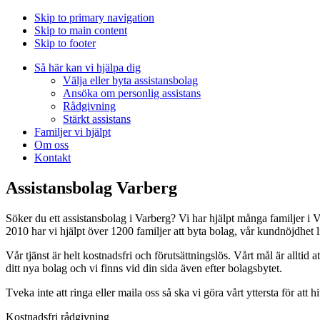
Skip to primary navigation
Skip to main content
Skip to footer
Så här kan vi hjälpa dig
Välja eller byta assistansbolag
Ansöka om personlig assistans
Rådgivning
Stärkt assistans
Familjer vi hjälpt
Om oss
Kontakt
Assistansbolag Varberg
Söker du ett assistansbolag i Varberg? Vi har hjälpt många familjer i 
2010 har vi hjälpt över 1200 familjer att byta bolag, vår kundnöjdhet 
Vår tjänst är helt kostnadsfri och förutsättningslös. Vårt mål är alltid at
ditt nya bolag och vi finns vid din sida även efter bolagsbytet.
Tveka inte att ringa eller maila oss så ska vi göra vårt yttersta för att h
Kostnadsfri rådgivning