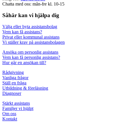
Chatta med oss: mån-fre kl. 10-15
Såhär kan vi hjälpa dig
Välja eller byta assistansbolag
Vem kan få assistans?
Privat eller kommunal assistans
Vi ställer krav på assistansbolagen
Ansöka om personlig assistans
Vem kan få personlig assistans?
Hur går en ansökan till?
Rådgivning
Vanliga frågor
Ställ en fråga
Utbildning & föreläsning
Diagnoser
Stärkt assistans
Familjer vi hjälpt
Om oss
Kontakt