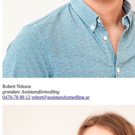
Robert Nilsson
grundare Assistansförmedling
0470-78 88 12
robert@assistansformedling.se