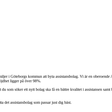
iljer i Göteborgs kommun att byta assistansbolag. Vi är en oberoende As
nöjdhet ligger på över 98%.
t du som söker ett nytt bolag ska få en bättre kvalitet i assistansen samt b
itta det assistansbolag som passar just dig bäst.