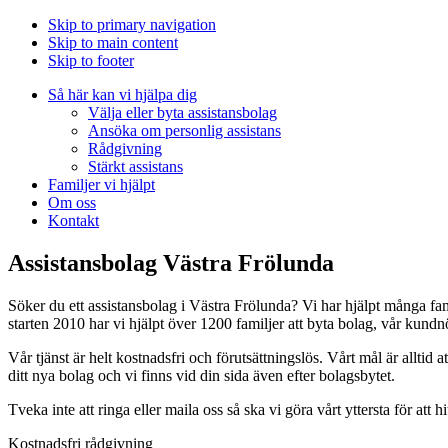
Skip to primary navigation
Skip to main content
Skip to footer
Så här kan vi hjälpa dig
Välja eller byta assistansbolag
Ansöka om personlig assistans
Rådgivning
Stärkt assistans
Familjer vi hjälpt
Om oss
Kontakt
Assistansbolag Västra Frölunda
Söker du ett assistansbolag i Västra Frölunda? Vi har hjälpt många fam
starten 2010 har vi hjälpt över 1200 familjer att byta bolag, vår kund
Vår tjänst är helt kostnadsfri och förutsättningslös. Vårt mål är alltid at
ditt nya bolag och vi finns vid din sida även efter bolagsbytet.
Tveka inte att ringa eller maila oss så ska vi göra vårt yttersta för att h
Kostnadsfri rådgivning