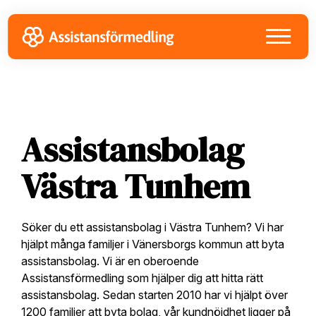
Skip
Skip
Skip
to
to
to
primary
main
footer
navigation
content
Assistansbolag
Västra Tunhem
Söker du ett assistansbolag i Västra Tunhem? Vi har
hjälpt många familjer i Vänersborgs kommun att byta
assistansbolag. Vi är en oberoende
Assistansförmedling som hjälper dig att hitta rätt
assistansbolag. Sedan starten 2010 har vi hjälpt över
1200 familjer att byta bolag, vår kundnöjdhet ligger på