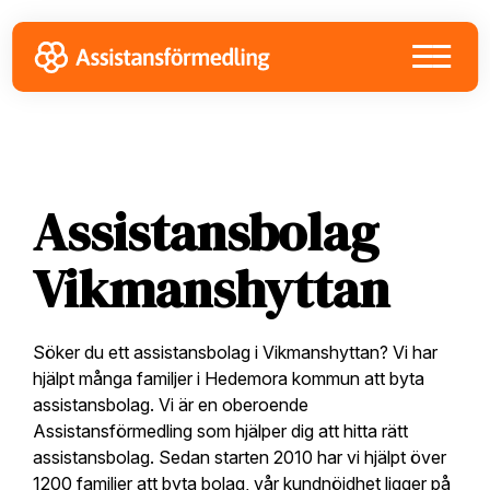
Skip
Skip
Skip
to
to
to
primary
main
footer
navigation
content
Assistansbolag
Vikmanshyttan
Söker du ett assistansbolag i Vikmanshyttan? Vi har
hjälpt många familjer i Hedemora kommun att byta
assistansbolag. Vi är en oberoende
Assistansförmedling som hjälper dig att hitta rätt
assistansbolag. Sedan starten 2010 har vi hjälpt över
1200 familjer att byta bolag, vår kundnöjdhet ligger på