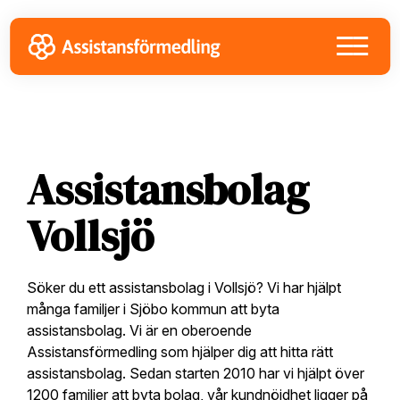
Skip
Skip
Skip
to
to
to
primary
main
footer
navigation
content
Assistansbolag
Vollsjö
Söker du ett assistansbolag i Vollsjö? Vi har hjälpt
många familjer i Sjöbo kommun att byta
assistansbolag. Vi är en oberoende
Assistansförmedling som hjälper dig att hitta rätt
assistansbolag. Sedan starten 2010 har vi hjälpt över
1200 familjer att byta bolag, vår kundnöjdhet ligger på