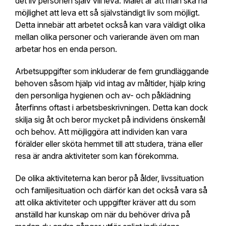
det liv personen själv vill leva. Målet är att man ska ha
möjlighet att leva ett så självständigt liv som möjligt.
Detta innebär att arbetet också kan vara väldigt olika
mellan olika personer och varierande även om man
arbetar hos en enda person.
Arbetsuppgifter som inkluderar de fem grundläggande
behoven såsom hjälp vid intag av måltider, hjälp kring
den personliga hygienen och av- och påklädning
återfinns oftast i arbetsbeskrivningen. Detta kan dock
skilja sig åt och beror mycket på individens önskemål
och behov. Att möjliggöra att individen kan vara
förälder eller sköta hemmet till att studera, träna eller
resa är andra aktiviteter som kan förekomma.
De olika aktiviteterna kan beror på ålder, livssituation
och familjesituation och därför kan det också vara så
att olika aktiviteter och uppgifter kräver att du som
anställd har kunskap om när du behöver driva på