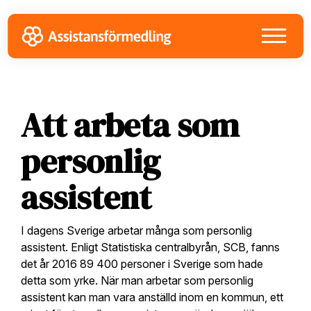
Skip
Skip
Skip
to
to
to
primary
main
footer
navigation
content
Att arbeta som
personlig
assistent
I dagens Sverige arbetar många som personlig
assistent. Enligt Statistiska centralbyrån, SCB, fanns
det år 2016 89 400 personer i Sverige som hade
detta som yrke. När man arbetar som personlig
assistent kan man vara anställd inom en kommun, ett