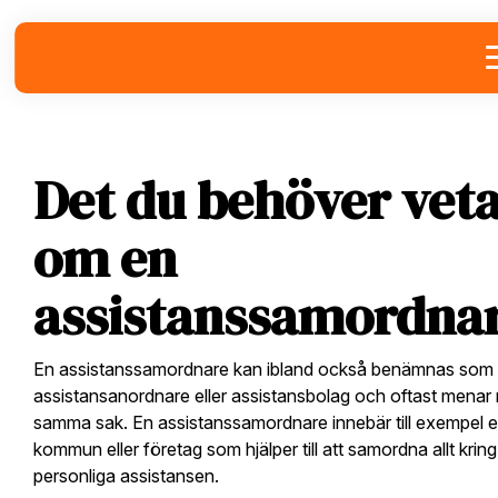
Skip
Skip
Skip
to
to
to
primary
main
footer
navigation
content
Det du behöver vet
om en
assistanssamordna
En assistanssamordnare kan ibland också benämnas som
assistansanordnare eller assistansbolag och oftast menar
samma sak. En assistanssamordnare innebär till exempel 
kommun eller företag som hjälper till att samordna allt krin
personliga assistansen.