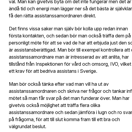
val. Man kan givetvis byta om det inte fungerar men det är
ändå tid och energi man lägger ner så det bästa är självklar
få den rätta assistanssamordnaren direkt.
Det finns vissa saker man själv bör kolla upp redan innan
första kontakten, och sedan bör man också träffa dem på 
personligt möte för att se vad de har att erbjuda just den 
är assistansberättigad. Man bör till exempel kontrollera att
assistanssamordnare man är intresserad av att anlita, har
tillstånd från Inspektionen för vård och omsorg, IVO, vilket
ett krav för att bedriva assistans i Sverige.
Man bör också tänka efter vad man vill ha ut av
assistanssamordnaren och skriva ner frågor och tankar in
mötet så man får svar på det man funderar över. Man har
givetvis också möjlighet att träffa flera olika
assistanssamordnare och sedan jämföra i lugn och ro sva
på frågorna, för att till slut komma fram till ett bra och
välgrundat beslut.