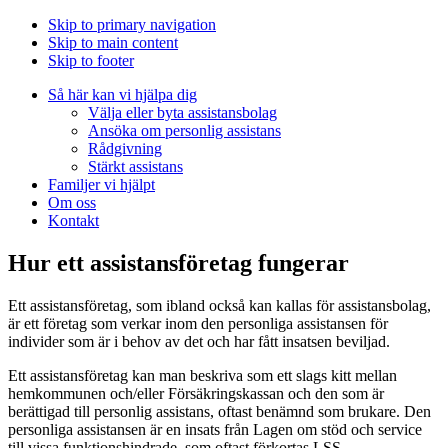
Skip to primary navigation
Skip to main content
Skip to footer
Så här kan vi hjälpa dig
Välja eller byta assistansbolag
Ansöka om personlig assistans
Rådgivning
Stärkt assistans
Familjer vi hjälpt
Om oss
Kontakt
Hur ett assistansföretag fungerar
Ett assistansföretag, som ibland också kan kallas för assistansbolag,
är ett företag som verkar inom den personliga assistansen för
individer som är i behov av det och har fått insatsen beviljad.
Ett assistansföretag kan man beskriva som ett slags kitt mellan
hemkommunen och/eller Försäkringskassan och den som är
berättigad till personlig assistans, oftast benämnd som brukare. Den
personliga assistansen är en insats från Lagen om stöd och service
till vissa funktionshindrade, som oftast förkortas LSS.