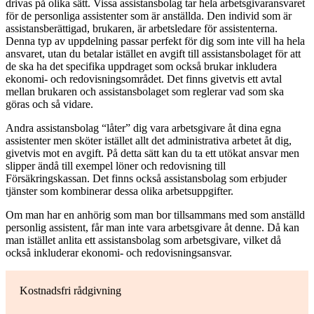
drivas på olika sätt. Vissa assistansbolag tar hela arbetsgivaransvaret
för de personliga assistenter som är anställda. Den individ som är
assistansberättigad, brukaren, är arbetsledare för assistenterna.
Denna typ av uppdelning passar perfekt för dig som inte vill ha hela
ansvaret, utan du betalar istället en avgift till assistansbolaget för att
de ska ha det specifika uppdraget som också brukar inkludera
ekonomi- och redovisningsområdet. Det finns givetvis ett avtal
mellan brukaren och assistansbolaget som reglerar vad som ska
göras och så vidare.
Andra assistansbolag “låter” dig vara arbetsgivare åt dina egna
assistenter men sköter istället allt det administrativa arbetet åt dig,
givetvis mot en avgift. På detta sätt kan du ta ett utökat ansvar men
slipper ändå till exempel löner och redovisning till
Försäkringskassan. Det finns också assistansbolag som erbjuder
tjänster som kombinerar dessa olika arbetsuppgifter.
Om man har en anhörig som man bor tillsammans med som anställd
personlig assistent, får man inte vara arbetsgivare åt denne. Då kan
man istället anlita ett assistansbolag som arbetsgivare, vilket då
också inkluderar ekonomi- och redovisningsansvar.
Kostnadsfri rådgivning