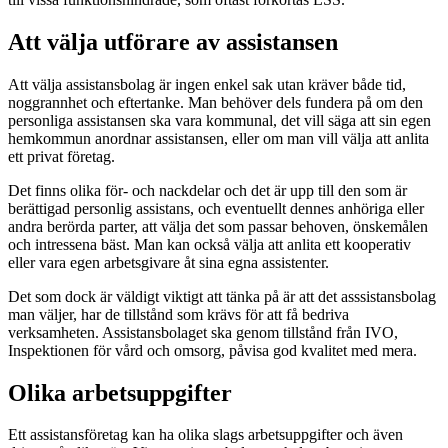
Att välja utförare av assistansen
Att välja assistansbolag är ingen enkel sak utan kräver både tid,
noggrannhet och eftertanke. Man behöver dels fundera på om den
personliga assistansen ska vara kommunal, det vill säga att sin egen
hemkommun anordnar assistansen, eller om man vill välja att anlita
ett privat företag.
Det finns olika för- och nackdelar och det är upp till den som är
berättigad personlig assistans, och eventuellt dennes anhöriga eller
andra berörda parter, att välja det som passar behoven, önskemålen
och intressena bäst. Man kan också välja att anlita ett kooperativ
eller vara egen arbetsgivare åt sina egna assistenter.
Det som dock är väldigt viktigt att tänka på är att det asssistansbolag
man väljer, har de tillstånd som krävs för att få bedriva
verksamheten. Assistansbolaget ska genom tillstånd från IVO,
Inspektionen för vård och omsorg, påvisa god kvalitet med mera.
Olika arbetsuppgifter
Ett assistansföretag kan ha olika slags arbetsuppgifter och även