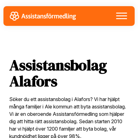
Skip
Skip
Skip
to
to
to
primary
main
footer
navigation
content
Assistansbolag
Alafors
Söker du ett assistansbolag i Alafors? Vi har hjälpt
många familjer i Ale kommun att byta assistansbolag.
Vi är en oberoende Assistansförmedling som hjälper
dig att hitta rätt assistansbolag. Sedan starten 2010
har vi hjälpt över 1200 familjer att byta bolag, vår
kundnöjdhet ligger på över 98%.