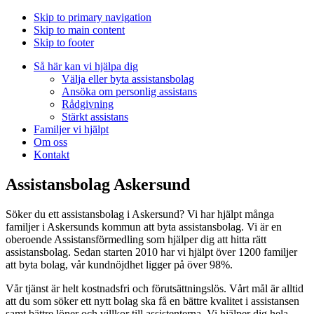
Skip to primary navigation
Skip to main content
Skip to footer
Så här kan vi hjälpa dig
Välja eller byta assistansbolag
Ansöka om personlig assistans
Rådgivning
Stärkt assistans
Familjer vi hjälpt
Om oss
Kontakt
Assistansbolag Askersund
Söker du ett assistansbolag i Askersund? Vi har hjälpt många
familjer i Askersunds kommun att byta assistansbolag. Vi är en
oberoende Assistansförmedling som hjälper dig att hitta rätt
assistansbolag. Sedan starten 2010 har vi hjälpt över 1200 familjer
att byta bolag, vår kundnöjdhet ligger på över 98%.
Vår tjänst är helt kostnadsfri och förutsättningslös. Vårt mål är alltid
att du som söker ett nytt bolag ska få en bättre kvalitet i assistansen
samt bättre löner och villkor till assistenterna. Vi hjälper dig hela