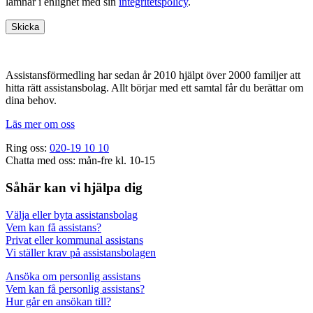
lämnar i enlighet med sin
integritetspolicy
.
Footer
Assistansförmedling har sedan år 2010 hjälpt över 2000 familjer att
hitta rätt assistansbolag. Allt börjar med ett samtal får du berättar om
dina behov.
Läs mer om oss
Ring oss:
020-19 10 10
Chatta med oss: mån-fre kl. 10-15
Såhär kan vi hjälpa dig
Välja eller byta assistansbolag
Vem kan få assistans?
Privat eller kommunal assistans
Vi ställer krav på assistansbolagen
Ansöka om personlig assistans
Vem kan få personlig assistans?
Hur går en ansökan till?