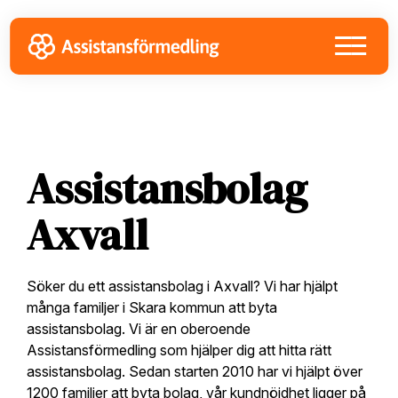
Skip
Skip
Skip
to
to
to
primary
main
footer
navigation
content
Assistansbolag
Axvall
Söker du ett assistansbolag i Axvall? Vi har hjälpt
många familjer i Skara kommun att byta
assistansbolag. Vi är en oberoende
Assistansförmedling som hjälper dig att hitta rätt
assistansbolag. Sedan starten 2010 har vi hjälpt över
1200 familjer att byta bolag, vår kundnöjdhet ligger på