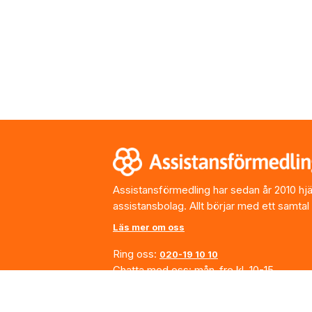
Footer
Assistansförmedling har sedan år 2010 hjälp
assistansbolag. Allt börjar med ett samtal
Läs mer om oss
Ring oss:
020-19 10 10
Chatta med oss: mån-fre kl. 10-15