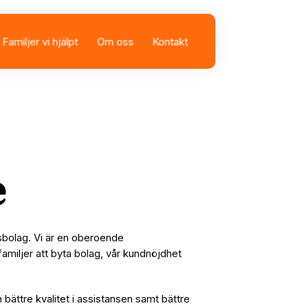
Familjer vi hjälpt
Om oss
Kontakt
sbolag
istans
e
nsbolag. Vi är en oberoende
familjer att byta bolag, vår kundnöjdhet
n bättre kvalitet i assistansen samt bättre