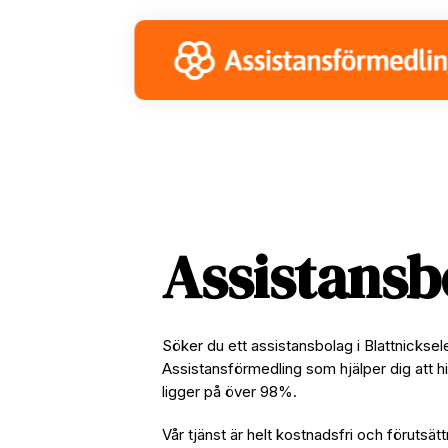
Skip
Skip
Skip
to
to
to
primary
main
footer
navigation
content
Assistansb
Söker du ett assistansbolag i Blattnickse
Assistansförmedling som hjälper dig att hi
ligger på över 98%.
Vår tjänst är helt kostnadsfri och förutsätt