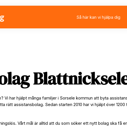
Så här kan vi hjälpa dig
Välja eller byta assistan
Ansöka om personlig ass
Rådgivning
Stärkt assistans
olag Blattnicksel
le? Vi har hjälpt många familjer i Sorsele kommun att byta assista
tta rätt assistansbolag. Sedan starten 2010 har vi hjälpt över 1200 
ningslös. Vårt mål är alltid att du som söker ett nytt bolag ska få e