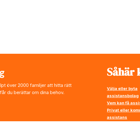
Såhär k
t över 2000 familjer att hitta rätt
Välja eller byta
 får du berättar om dina behov.
assistansbolag
Vem kan få assi
Privat eller ko
assistans
Vi ställer krav p
assistansbolag