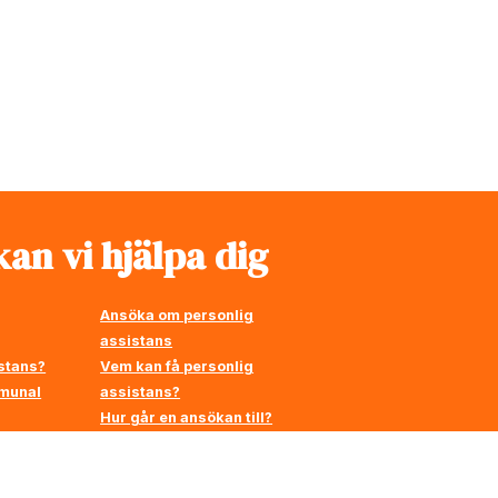
an vi hjälpa dig
Ansöka om personlig
assistans
stans?
Vem kan få personlig
mmunal
assistans?
Hur går en ansökan till?
å
en