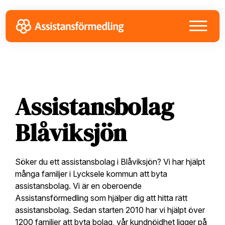
Skip
Skip
Skip
to
to
to
primary
main
footer
navigation
content
Assistansbolag
Blåviksjön
Söker du ett assistansbolag i Blåviksjön? Vi har hjälpt
många familjer i Lycksele kommun att byta
assistansbolag. Vi är en oberoende
Assistansförmedling som hjälper dig att hitta rätt
assistansbolag. Sedan starten 2010 har vi hjälpt över
1200 familjer att byta bolag, vår kundnöjdhet ligger på