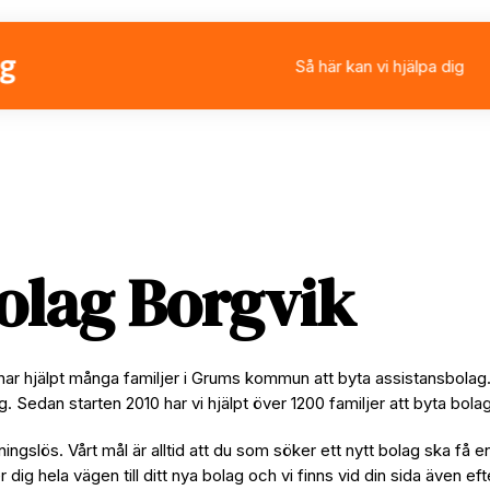
Så här kan vi hjälpa dig
Välja eller byta assistan
Ansöka om personlig ass
Rådgivning
Stärkt assistans
olag Borgvik
 har hjälpt många familjer i Grums kommun att byta assistansbola
ag. Sedan starten 2010 har vi hjälpt över 1200 familjer att byta bo
ningslös. Vårt mål är alltid att du som söker ett nytt bolag ska få e
per dig hela vägen till ditt nya bolag och vi finns vid din sida även e