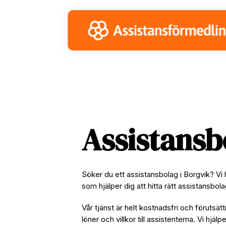
Skip
Skip
Skip
to
to
to
primary
main
footer
navigation
content
Assistansb
Söker du ett assistansbolag i Borgvik? Vi
som hjälper dig att hitta rätt assistansbol
Vår tjänst är helt kostnadsfri och förutsätt
löner och villkor till assistenterna. Vi hjäl