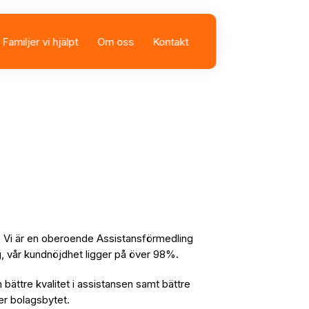
Familjer vi hjälpt
Om oss
Kontakt
sbolag
istans
g. Vi är en oberoende Assistansförmedling
lag, vår kundnöjdhet ligger på över 98%.
n bättre kvalitet i assistansen samt bättre
fter bolagsbytet.