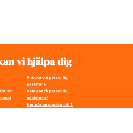
an vi hjälpa dig
Ansöka om personlig
assistans
stans?
Vem kan få personlig
mmunal
assistans?
Hur går en ansökan till?
å
en
Stärkt assistans