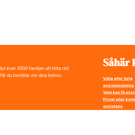
Såhär k
t över 2000 familjer att hitta rätt
 får du berättar om dina behov.
Välja eller byta
assistansbolag
Vem kan få assi
Privat eller ko
assistans
Vi ställer krav p
assistansbolag
Rådgivning