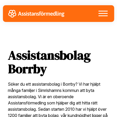
Skip
Skip
Skip
to
to
to
primary
main
footer
navigation
content
Assistansbolag
Borrby
Söker du ett assistansbolag i Borrby? Vi har hjälpt
många familjer i Simrishamns kommun att byta
assistansbolag. Vi är en oberoende
Assistansförmedling som hjälper dig att hitta rätt
assistansbolag. Sedan starten 2010 har vi hjälpt över
1200 familjer att byta bolag, vår kundnöjdhet ligger på