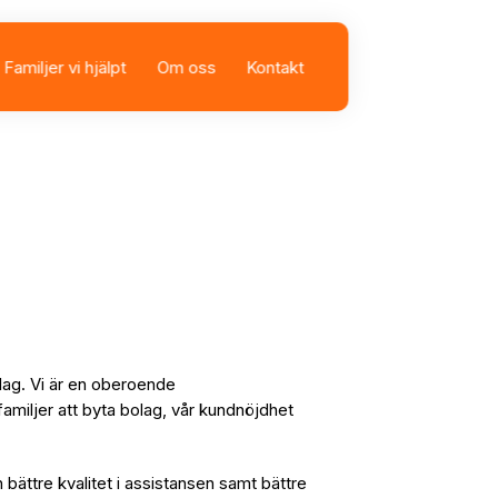
Familjer vi hjälpt
Om oss
Kontakt
sbolag
istans
lag. Vi är en oberoende
familjer att byta bolag, vår kundnöjdhet
n bättre kvalitet i assistansen samt bättre