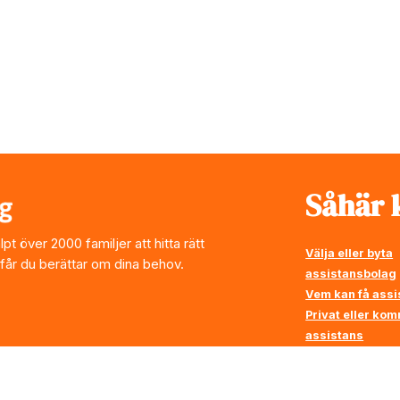
Såhär k
t över 2000 familjer att hitta rätt
Välja eller byta
 får du berättar om dina behov.
assistansbolag
Vem kan få assi
Privat eller ko
assistans
Vi ställer krav p
assistansbolag