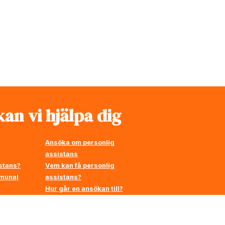
an vi hjälpa dig
Ansöka om personlig
assistans
stans?
Vem kan få personlig
mmunal
assistans?
Hur går en ansökan till?
å
en