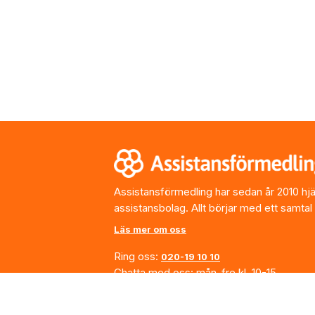
Footer
Assistansförmedling har sedan år 2010 hjälp
assistansbolag. Allt börjar med ett samtal
Läs mer om oss
Ring oss:
020-19 10 10
Chatta med oss: mån-fre kl. 10-15