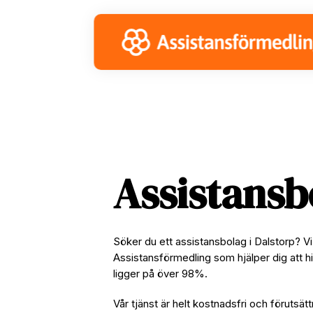
Skip
Skip
Skip
to
to
to
primary
main
footer
navigation
content
Assistansb
Söker du ett assistansbolag i Dalstorp? V
Assistansförmedling som hjälper dig att hi
ligger på över 98%.
Vår tjänst är helt kostnadsfri och förutsätt