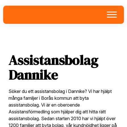
Skip
Skip
Skip
to
to
to
primary
main
footer
navigation
content
Assistansbolag
Dannike
Söker du ett assistansbolag i Dannike? Vi har hjälpt
många familjer i Borås kommun att byta
assistansbolag. Vi är en oberoende
Assistansförmedling som hjälper dig att hitta rätt
assistansbolag. Sedan starten 2010 har vi hjälpt över
1200 familjer att byta bolag, vår kundnöjdhet ligger på