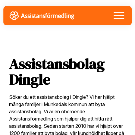
Skip
Skip
Skip
to
to
to
primary
main
footer
navigation
content
Assistansbolag
Dingle
Söker du ett assistansbolag i Dingle? Vi har hjälpt
många familjer i Munkedals kommun att byta
assistansbolag. Vi är en oberoende
Assistansförmedling som hjälper dig att hitta rätt
assistansbolag. Sedan starten 2010 har vi hjälpt över
1200 familjer att byta bolag, vår kundnöjdhet ligger på