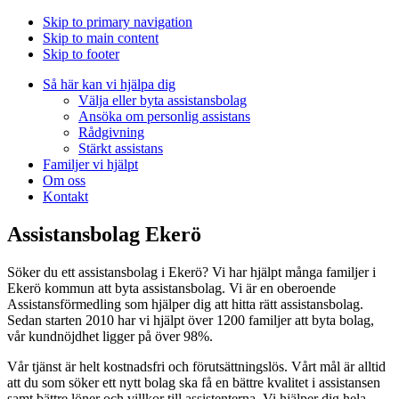
Skip to primary navigation
Skip to main content
Skip to footer
Så här kan vi hjälpa dig
Välja eller byta assistansbolag
Ansöka om personlig assistans
Rådgivning
Stärkt assistans
Familjer vi hjälpt
Om oss
Kontakt
Assistansbolag Ekerö
Söker du ett assistansbolag i Ekerö? Vi har hjälpt många familjer i
Ekerö kommun att byta assistansbolag. Vi är en oberoende
Assistansförmedling som hjälper dig att hitta rätt assistansbolag.
Sedan starten 2010 har vi hjälpt över 1200 familjer att byta bolag,
vår kundnöjdhet ligger på över 98%.
Vår tjänst är helt kostnadsfri och förutsättningslös. Vårt mål är alltid
att du som söker ett nytt bolag ska få en bättre kvalitet i assistansen
samt bättre löner och villkor till assistenterna. Vi hjälper dig hela