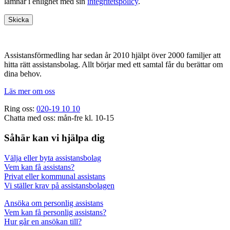
lämnar i enlighet med sin
integritetspolicy
.
Footer
Assistansförmedling har sedan år 2010 hjälpt över 2000 familjer att
hitta rätt assistansbolag. Allt börjar med ett samtal får du berättar om
dina behov.
Läs mer om oss
Ring oss:
020-19 10 10
Chatta med oss: mån-fre kl. 10-15
Såhär kan vi hjälpa dig
Välja eller byta assistansbolag
Vem kan få assistans?
Privat eller kommunal assistans
Vi ställer krav på assistansbolagen
Ansöka om personlig assistans
Vem kan få personlig assistans?
Hur går en ansökan till?