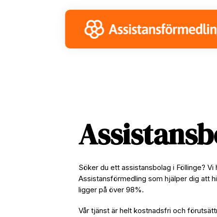
Skip
Skip
Skip
to
to
to
primary
main
footer
navigation
content
Assistansb
Söker du ett assistansbolag i Föllinge? V
Assistansförmedling som hjälper dig att hi
ligger på över 98%.
Vår tjänst är helt kostnadsfri och förutsätt