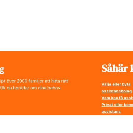
Såhär k
t över 2000 familjer att hitta rätt
Välja eller byta
 får du berättar om dina behov.
assistansbolag
Vem kan få assi
Privat eller ko
assistans
Vi ställer krav p
assistansbolag