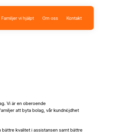
Familjer vi hjälpt
Om oss
Kontakt
sbolag
istans
lag. Vi är en oberoende
familjer att byta bolag, vår kundnöjdhet
n bättre kvalitet i assistansen samt bättre