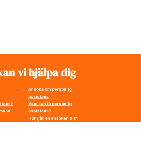
an vi hjälpa dig
Ansöka om personlig
assistans
stans?
Vem kan få personlig
mmunal
assistans?
Hur går en ansökan till?
å
en