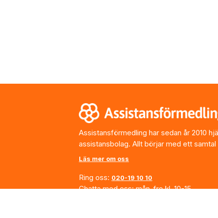
Footer
Assistansförmedling har sedan år 2010 hjälp
assistansbolag. Allt börjar med ett samtal
Läs mer om oss
Ring oss:
020-19 10 10
Chatta med oss: mån-fre kl. 10-15