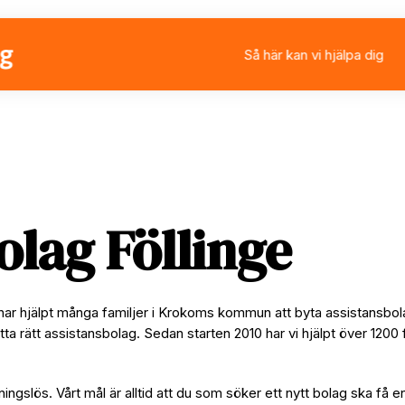
Så här kan vi hjälpa dig
Välja eller byta assistan
Ansöka om personlig ass
Rådgivning
Stärkt assistans
olag Föllinge
i har hjälpt många familjer i Krokoms kommun att byta assistansbo
tta rätt assistansbolag. Sedan starten 2010 har vi hjälpt över 1200 
ningslös. Vårt mål är alltid att du som söker ett nytt bolag ska få e