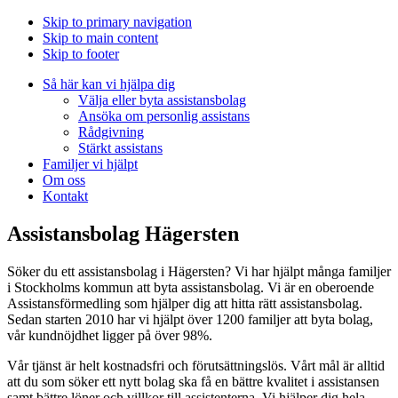
Skip to primary navigation
Skip to main content
Skip to footer
Så här kan vi hjälpa dig
Välja eller byta assistansbolag
Ansöka om personlig assistans
Rådgivning
Stärkt assistans
Familjer vi hjälpt
Om oss
Kontakt
Assistansbolag Hägersten
Söker du ett assistansbolag i Hägersten? Vi har hjälpt många familjer
i Stockholms kommun att byta assistansbolag. Vi är en oberoende
Assistansförmedling som hjälper dig att hitta rätt assistansbolag.
Sedan starten 2010 har vi hjälpt över 1200 familjer att byta bolag,
vår kundnöjdhet ligger på över 98%.
Vår tjänst är helt kostnadsfri och förutsättningslös. Vårt mål är alltid
att du som söker ett nytt bolag ska få en bättre kvalitet i assistansen
samt bättre löner och villkor till assistenterna. Vi hjälper dig hela