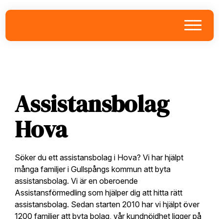
Skip
Skip
Skip
to
to
to
primary
main
footer
navigation
content
Assistansbolag
Hova
Söker du ett assistansbolag i Hova? Vi har hjälpt
många familjer i Gullspångs kommun att byta
assistansbolag. Vi är en oberoende
Assistansförmedling som hjälper dig att hitta rätt
assistansbolag. Sedan starten 2010 har vi hjälpt över
1200 familjer att byta bolag, vår kundnöjdhet ligger på