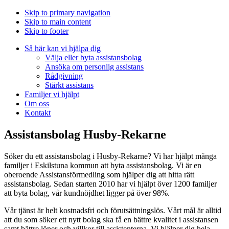
Skip to primary navigation
Skip to main content
Skip to footer
Så här kan vi hjälpa dig
Välja eller byta assistansbolag
Ansöka om personlig assistans
Rådgivning
Stärkt assistans
Familjer vi hjälpt
Om oss
Kontakt
Assistansbolag Husby-Rekarne
Söker du ett assistansbolag i Husby-Rekarne? Vi har hjälpt många
familjer i Eskilstuna kommun att byta assistansbolag. Vi är en
oberoende Assistansförmedling som hjälper dig att hitta rätt
assistansbolag. Sedan starten 2010 har vi hjälpt över 1200 familjer
att byta bolag, vår kundnöjdhet ligger på över 98%.
Vår tjänst är helt kostnadsfri och förutsättningslös. Vårt mål är alltid
att du som söker ett nytt bolag ska få en bättre kvalitet i assistansen
samt bättre löner och villkor till assistenterna. Vi hjälper dig hela