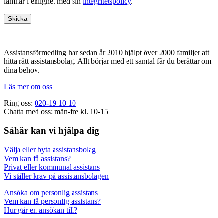
lämnar i enlighet med sin
integritetspolicy
.
Footer
Assistansförmedling har sedan år 2010 hjälpt över 2000 familjer att
hitta rätt assistansbolag. Allt börjar med ett samtal får du berättar om
dina behov.
Läs mer om oss
Ring oss:
020-19 10 10
Chatta med oss: mån-fre kl. 10-15
Såhär kan vi hjälpa dig
Välja eller byta assistansbolag
Vem kan få assistans?
Privat eller kommunal assistans
Vi ställer krav på assistansbolagen
Ansöka om personlig assistans
Vem kan få personlig assistans?
Hur går en ansökan till?