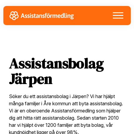
Skip
Skip
Skip
to
to
to
primary
main
footer
navigation
content
Assistansbolag
Järpen
Söker du ett assistansbolag i Järpen? Vi har hjälpt
många familjer i Åre kommun att byta assistansbolag.
Vi är en oberoende Assistansförmedling som hjälper
dig att hitta rätt assistansbolag. Sedan starten 2010
har vi hjälpt över 1200 familjer att byta bolag, vår
kundnöjdhet ligger på över 98%.