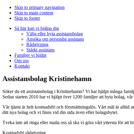
Skip to primary navigation
Skip to main content
Skip to footer
Så här kan vi hjälpa dig
Välja eller byta assistansbolag
Ansöka om personlig assistans
Rådgivning
Stärkt assistans
Familjer vi hjälpt
Om oss
Kontakt
Assistansbolag Kristinehamn
Söker du ett assistansbolag i Kristinehamn? Vi har hjälpt många familj
Sedan starten 2010 har vi hjälpt över 1200 familjer att byta bolag, vå
Vår tjänst är helt kostnadsfri och förutsättningslös. Vårt mål är alltid at
ditt nya bolag och vi finns vid din sida även efter bolagsbytet.
Tveka inte att ringa eller maila oss så ska vi göra vårt yttersta för att h
Kostnadsfri rådgivning