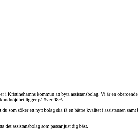
er i Kristinehamns kommun att byta assistansbolag. Vi är en oberoende A
r kundnöjdhet ligger på över 98%.
t du som söker ett nytt bolag ska få en bättre kvalitet i assistansen samt b
itta det assistansbolag som passar just dig bäst.