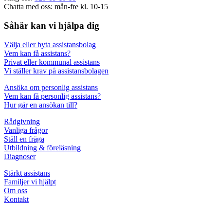
Chatta med oss: mån-fre kl. 10-15
Såhär kan vi hjälpa dig
Välja eller byta assistansbolag
Vem kan få assistans?
Privat eller kommunal assistans
Vi ställer krav på assistansbolagen
Ansöka om personlig assistans
Vem kan få personlig assistans?
Hur går en ansökan till?
Rådgivning
Vanliga frågor
Ställ en fråga
Utbildning & föreläsning
Diagnoser
Stärkt assistans
Familjer vi hjälpt
Om oss
Kontakt