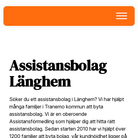
Skip
Skip
Skip
to
to
to
primary
main
footer
navigation
content
Assistansbolag
Länghem
Söker du ett assistansbolag i Länghem? Vi har hjälpt
många familjer i Tranemo kommun att byta
assistansbolag. Vi är en oberoende
Assistansförmedling som hjälper dig att hitta rätt
assistansbolag. Sedan starten 2010 har vi hjälpt över
1200 familjer att byta bolag, vår kundnöjdhet ligger på