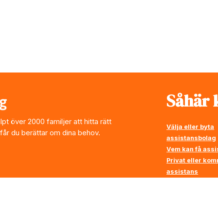
Såhär k
t över 2000 familjer att hitta rätt
Välja eller byta
 får du berättar om dina behov.
assistansbolag
Vem kan få assi
Privat eller ko
assistans
Vi ställer krav p
assistansbolag
Rådgivning