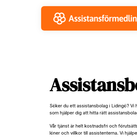
Skip
Skip
Skip
to
to
to
primary
main
footer
navigation
content
Assistansb
Söker du ett assistansbolag i Lidingö? Vi
som hjälper dig att hitta rätt assistansbol
Vår tjänst är helt kostnadsfri och förutsätt
löner och villkor till assistenterna. Vi hjäl