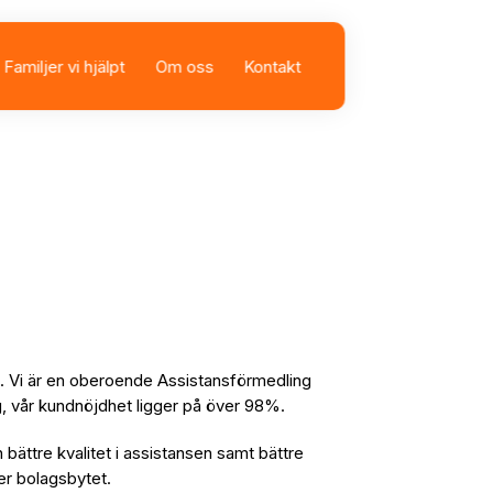
Familjer vi hjälpt
Om oss
Kontakt
sbolag
istans
ag. Vi är en oberoende Assistansförmedling
lag, vår kundnöjdhet ligger på över 98%.
n bättre kvalitet i assistansen samt bättre
fter bolagsbytet.