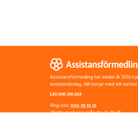
Footer
Assistansförmedling har sedan år 2010 hjälp
assistansbolag. Allt börjar med ett samtal
Läs mer om oss
Ring oss:
020-19 10 10
Chatta med oss: mån-fre kl. 10-15