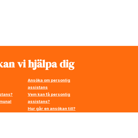
an vi hjälpa dig
Ansöka om personlig
assistans
stans?
Vem kan få personlig
mmunal
assistans?
Hur går en ansökan till?
å
en
Stärkt assistans