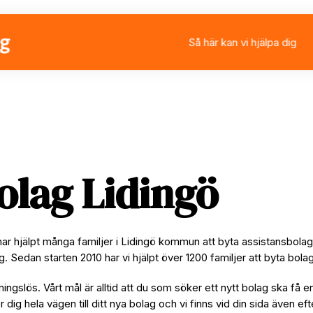
Så här kan vi hjälpa dig
Välja eller byta assistan
Ansöka om personlig ass
Rådgivning
Stärkt assistans
olag Lidingö
 har hjälpt många familjer i Lidingö kommun att byta assistansbol
ag. Sedan starten 2010 har vi hjälpt över 1200 familjer att byta bo
ningslös. Vårt mål är alltid att du som söker ett nytt bolag ska få e
per dig hela vägen till ditt nya bolag och vi finns vid din sida även e