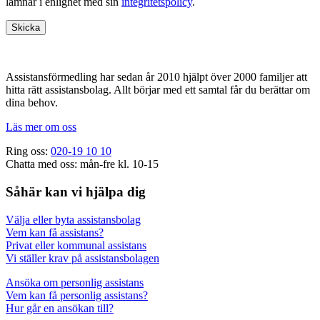
lämnar i enlighet med sin
integritetspolicy
.
Footer
Assistansförmedling har sedan år 2010 hjälpt över 2000 familjer att
hitta rätt assistansbolag. Allt börjar med ett samtal får du berättar om
dina behov.
Läs mer om oss
Ring oss:
020-19 10 10
Chatta med oss: mån-fre kl. 10-15
Såhär kan vi hjälpa dig
Välja eller byta assistansbolag
Vem kan få assistans?
Privat eller kommunal assistans
Vi ställer krav på assistansbolagen
Ansöka om personlig assistans
Vem kan få personlig assistans?
Hur går en ansökan till?