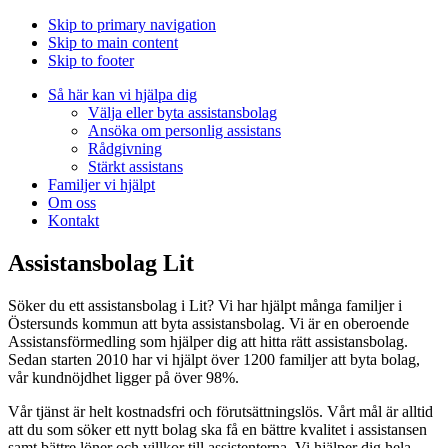
Skip to primary navigation
Skip to main content
Skip to footer
Så här kan vi hjälpa dig
Välja eller byta assistansbolag
Ansöka om personlig assistans
Rådgivning
Stärkt assistans
Familjer vi hjälpt
Om oss
Kontakt
Assistansbolag Lit
Söker du ett assistansbolag i Lit? Vi har hjälpt många familjer i
Östersunds kommun att byta assistansbolag. Vi är en oberoende
Assistansförmedling som hjälper dig att hitta rätt assistansbolag.
Sedan starten 2010 har vi hjälpt över 1200 familjer att byta bolag,
vår kundnöjdhet ligger på över 98%.
Vår tjänst är helt kostnadsfri och förutsättningslös. Vårt mål är alltid
att du som söker ett nytt bolag ska få en bättre kvalitet i assistansen
samt bättre löner och villkor till assistenterna. Vi hjälper dig hela