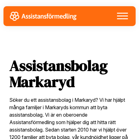
Skip
Skip
Skip
to
to
to
primary
main
footer
navigation
content
Assistansbolag
Markaryd
Söker du ett assistansbolag i Markaryd? Vi har hjälpt
många familjer i Markaryds kommun att byta
assistansbolag. Vi är en oberoende
Assistansförmedling som hjälper dig att hitta rätt
assistansbolag. Sedan starten 2010 har vi hjälpt över
1200 familjer att byta bolag, vår kundnöjdhet ligger på