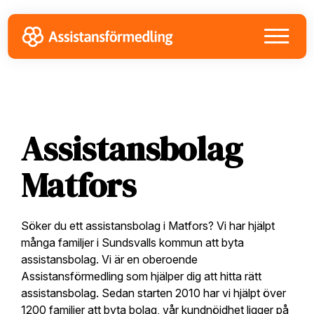
Skip
Skip
Skip
to
to
to
primary
main
footer
navigation
content
Assistansbolag
Matfors
Söker du ett assistansbolag i Matfors? Vi har hjälpt
många familjer i Sundsvalls kommun att byta
assistansbolag. Vi är en oberoende
Assistansförmedling som hjälper dig att hitta rätt
assistansbolag. Sedan starten 2010 har vi hjälpt över
1200 familjer att byta bolag, vår kundnöjdhet ligger på