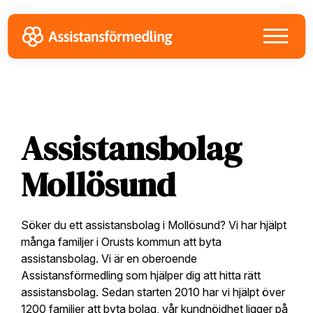
Skip
Skip
Skip
to
to
to
primary
main
footer
navigation
content
Assistansbolag
Mollösund
Söker du ett assistansbolag i Mollösund? Vi har hjälpt
många familjer i Orusts kommun att byta
assistansbolag. Vi är en oberoende
Assistansförmedling som hjälper dig att hitta rätt
assistansbolag. Sedan starten 2010 har vi hjälpt över
1200 familjer att byta bolag, vår kundnöjdhet ligger på