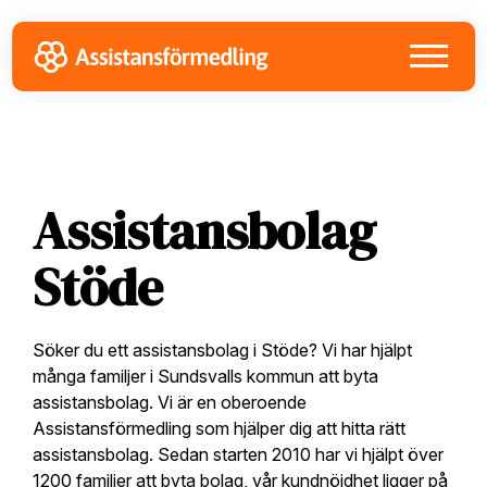
Skip
Skip
Skip
to
to
to
primary
main
footer
navigation
content
Assistansbolag
Stöde
Söker du ett assistansbolag i Stöde? Vi har hjälpt
många familjer i Sundsvalls kommun att byta
assistansbolag. Vi är en oberoende
Assistansförmedling som hjälper dig att hitta rätt
assistansbolag. Sedan starten 2010 har vi hjälpt över
1200 familjer att byta bolag, vår kundnöjdhet ligger på