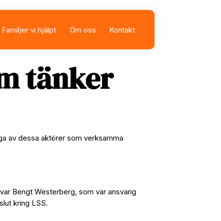
Familjer vi hjälpt
Om oss
Kontakt
sbolag
istans
m tänker
Många av dessa aktörer som verksamma
t var Bengt Westerberg, som var ansvarig
lut kring LSS.