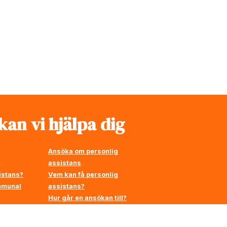
kan vi hjälpa dig
Ansöka om personlig
g
assistans
istans?
Vem kan få personlig
ommunal
assistans?
Hur går en ansökan till?
på
gen