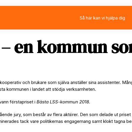
Så här kan vi hjälpa dig
Välja eller byta assistan
Ansöka om personlig ass
Rådgivning
Stärkt assistans
 – en kommun so
 kooperativ och brukare som själva anställer sina assistenter. 
sta kommunen i landet att stödja verksamheten.
vann förstapriset i
Bästa LSS-kommun 2018.
tående jury, som består av flera aktörer. Den som delade ut prise
minerades tack vare politikernas engagemang samt klokt tagna bes