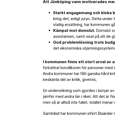
Att Jönköping vann motiverades med 
Starkt engagemang och kloka b
kring det, enligt juryn. Detta under
statlig ersättning, har kommunen gå
Kämpat mot domslut.
Domslut s
assistansen, samt visat på att de gå
God problemlösning trots bud
det ekonomiska utjämningssystemet,
I kommunen finns ett stort urval av 
förbättrat livsvillkoren för personer med
Andra kommuner har fått ganska hård krit
beskärda del av kritik, givetvis,
En undersökning som gjordes i början av 20
jämför med andra län i riket. Att det är F
men så är alltså inte fallet. Istället menar
Samtidigt har kommunen infört åtgärder när