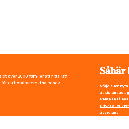
Såhär 
pt över 2000 familjer att hitta rätt
l får du berättar om dina behov.
Välja eller byta
assistansbola
Vem kan få ass
Privat eller k
assistans
Vi ställer krav 
assistansbola