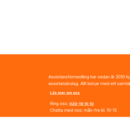
Footer
Assistansförmedling har sedan år 2010 hjäl
assistansbolag. Allt börjar med ett samta
Läs mer om oss
Ring oss:
020-19 10 10
Chatta med oss: mån-fre kl. 10-15