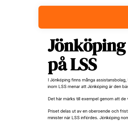
Skip
Skip
Skip
to
to
to
primary
main
footer
navigation
content
Jönköping
på LSS
I Jönköping finns många assistansbolag,
inom LSS menar att Jönköping är den bä
Det här märks till exempel genom att de 
Priset delas ut av en oberoende och fris
minister när LSS infördes. Jönköping no