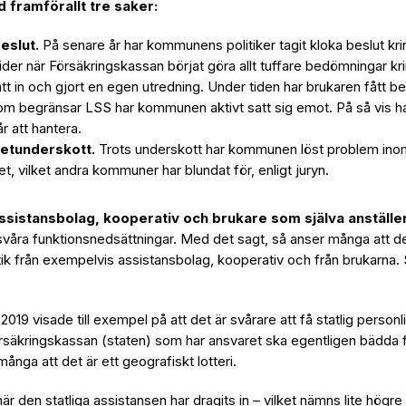
framförallt tre saker:
eslut.
På senare år har kommunens politiker tagit kloka beslut kr
 tider när Försäkringskassan börjat göra allt tuffare bedömningar kr
tt in och gjort en egen utredning. Under tiden har brukaren fått be
om begränsar LSS har kommunen aktivt satt sig emot. På så vis
r att hantera.
getunderskott.
Trots underskott har kommunen löst problem inom
 vilket andra kommuner har blundat för, enligt juryn.
assistansbolag, kooperativ och brukare som själva anställer
 svåra funktionsnedsättningar. Med det sagt, så anser många att de
ik från exempelvis assistansbolag, kooperativ och från brukarna. 
19 visade till exempel på att det är svårare att få statlig personl
örsäkringskassan (staten) som har ansvaret ska egentligen bädda för
 många att det är ett geografiskt lotteri.
 den statliga assistansen har dragits in – vilket nämns lite högre 