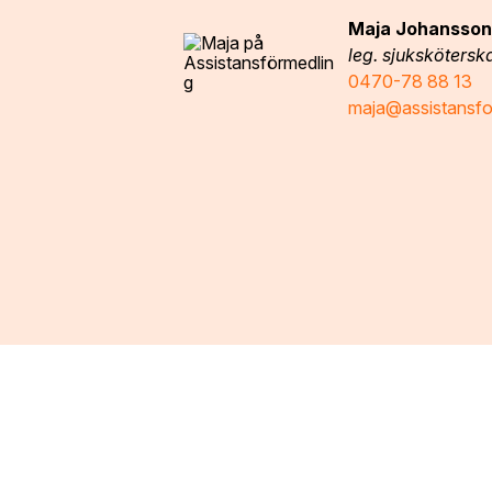
Maja Johansson
leg. sjukskötersk
0470-78 88 13
maja@assistansfo