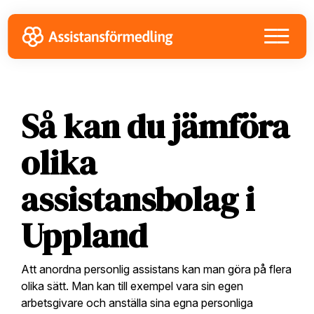
Skip
Skip
Skip
to
to
to
primary
main
footer
navigation
content
Så kan du jämföra
olika
assistansbolag i
Uppland
Att anordna personlig assistans kan man göra på flera
olika sätt. Man kan till exempel vara sin egen
arbetsgivare och anställa sina egna personliga