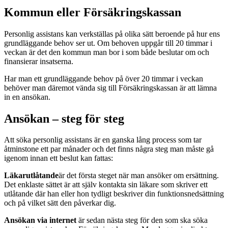
Kommun eller Försäkringskassan
Personlig assistans kan verkställas på olika sätt beroende på hur ens
grundläggande behov ser ut. Om behoven uppgår till 20 timmar i
veckan är det den kommun man bor i som både beslutar om och
finansierar insatserna.
Har man ett grundläggande behov på över 20 timmar i veckan
behöver man däremot vända sig till Försäkringskassan är att lämna
in en ansökan.
Ansökan – steg för steg
Att söka personlig assistans är en ganska lång process som tar
åtminstone ett par månader och det finns några steg man måste gå
igenom innan ett beslut kan fattas:
Läkarutlåtande
är det första steget när man ansöker om ersättning.
Det enklaste sättet är att själv kontakta sin läkare som skriver ett
utlåtande där han eller hon tydligt beskriver din funktionsnedsättning
och på vilket sätt den påverkar dig.
Ansökan via internet
är sedan nästa steg för den som ska söka