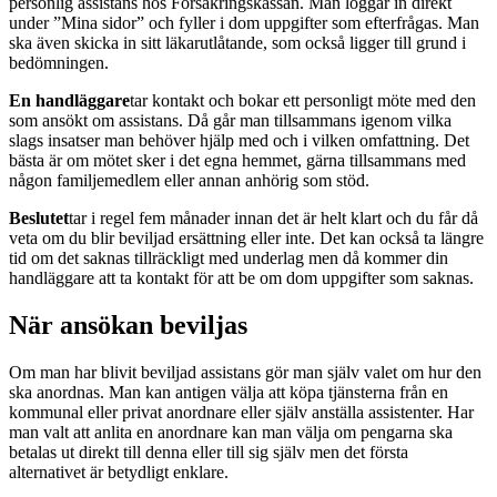
personlig assistans hos Försäkringskassan. Man loggar in direkt
under ”Mina sidor” och fyller i dom uppgifter som efterfrågas. Man
ska även skicka in sitt läkarutlåtande, som också ligger till grund i
bedömningen.
En handläggare
tar kontakt och bokar ett personligt möte med den
som ansökt om assistans. Då går man tillsammans igenom vilka
slags insatser man behöver hjälp med och i vilken omfattning. Det
bästa är om mötet sker i det egna hemmet, gärna tillsammans med
någon familjemedlem eller annan anhörig som stöd.
Beslutet
tar i regel fem månader innan det är helt klart och du får då
veta om du blir beviljad ersättning eller inte. Det kan också ta längre
tid om det saknas tillräckligt med underlag men då kommer din
handläggare att ta kontakt för att be om dom uppgifter som saknas.
När ansökan beviljas
Om man har blivit beviljad assistans gör man själv valet om hur den
ska anordnas. Man kan antigen välja att köpa tjänsterna från en
kommunal eller privat anordnare eller själv anställa assistenter. Har
man valt att anlita en anordnare kan man välja om pengarna ska
betalas ut direkt till denna eller till sig själv men det första
alternativet är betydligt enklare.