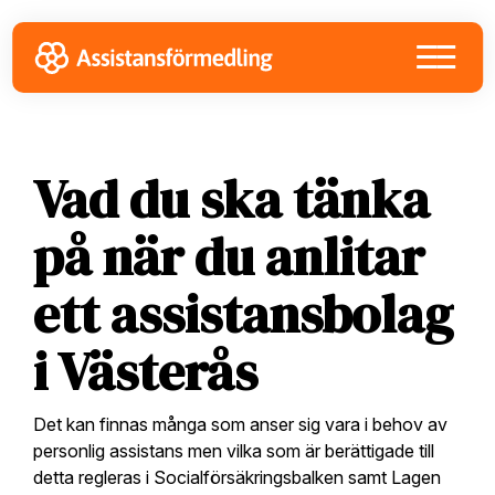
Skip
Skip
Skip
to
to
to
primary
main
footer
navigation
content
Vad du ska tänka
på när du anlitar
ett assistansbolag
i Västerås
Det kan finnas många som anser sig vara i behov av
personlig assistans men vilka som är berättigade till
detta regleras i Socialförsäkringsbalken samt Lagen