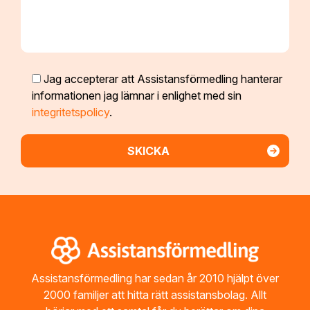
Jag accepterar att Assistansförmedling hanterar
informationen jag lämnar i enlighet med sin
integritetspolicy
.
Footer
Assistansförmedling har sedan år 2010 hjälpt över
2000 familjer att hitta rätt assistansbolag. Allt